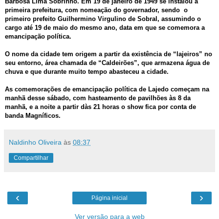
Barbosa Lima Sobrinho. Em 19 de janeiro de 1949 se instalou a
primeira prefeitura, com nomeação do governador, sendo o
primeiro prefeito
Guilhermino Virgulino de Sobral, assumindo o
cargo até 19 de maio do mesmo ano, data em que se comemora a
emancipação política.
O nome da cidade tem origem a partir da existência de “lajeiros” no
seu entorno, área chamada de “Caldeirões”, que armazena água de
chuva e que durante muito tempo abasteceu a cidade.
As comemorações de emancipação política de Lajedo começam na
manhã desse sábado, com hasteamento de pavilhões às 8 da
manhã, e a noite a partir dàs 21 horas o show fica por conta de
banda Magníficos.
Naldinho Oliveira
às
08:37
Compartilhar
‹
›
Página inicial
Ver versão para a web