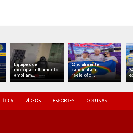
Equipes de
Oficialmente
motopatrulhamento
candidata à
S
ampliam...
reeleição,...
e
LÍTICA
VÍDEOS
ESPORTES
COLUNAS