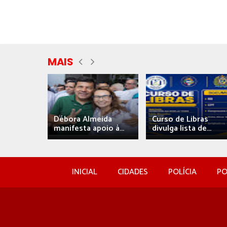
MAIS
eida
Débora Almeida
Curso de Libras
manifesta apoio à...
divulga lista de...
INICIAL
CIDADES
POLÍCIA
PO