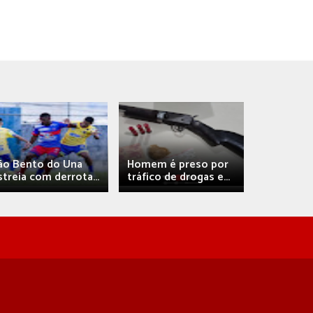
Débora A
ão Bento do Una
Homem é preso por
confirma 
streia com derrota...
tráfico de drogas e...
com