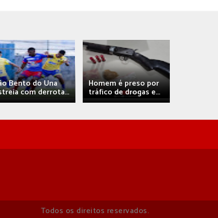
Débora A
ão Bento do Una
Homem é preso por
confirma 
streia com derrota...
tráfico de drogas e...
com
Todos os direitos reservados.