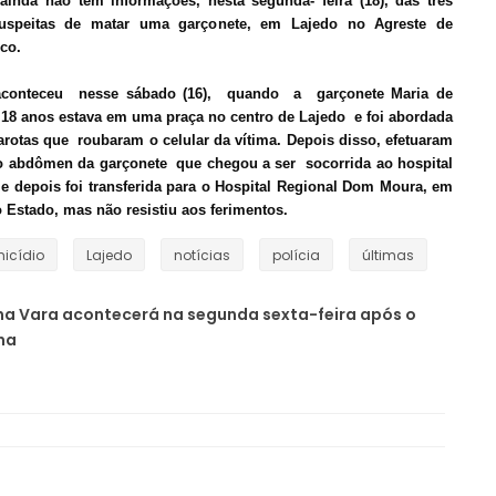
 ainda não tem informações, nesta segunda- feira (18), das três
suspeitas de matar uma garçonete, em Lajedo no Agreste de
co.
aconteceu nesse sábado (16), quando a garçonete Maria de
 18 anos estava em uma praça no centro de Lajedo e foi abordada
arotas que roubaram o celular da vítima. Depois disso, efetuaram
o abdômen da garçonete que chegou a ser socorrida ao hospital
 e depois foi transferida para o Hospital Regional Dom Moura, em
Estado, mas não resistiu aos ferimentos.
icídio
Lajedo
notícias
polícia
últimas
na Vara acontecerá na segunda sexta-feira após o
na