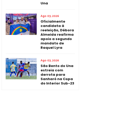
Una
Ago 03, 2026
Oficialmente
candidata à
reeleição, Débora
Almeida reafirma
apoio a segundo
mandato de
Raquel Lyra
Ago 03, 2026
São Bento do Una
estreia com
derrota para
Sanharó na Copa
do Interior Sub-23