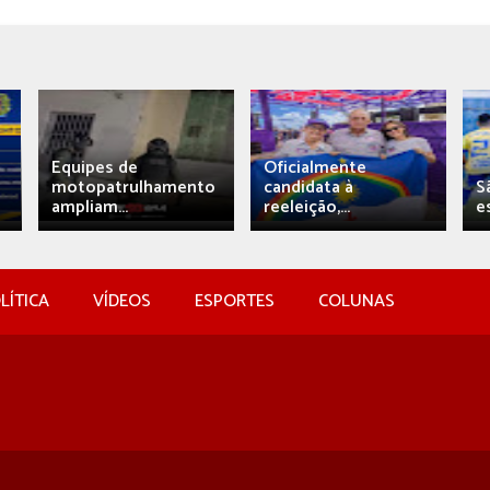
Equipes de
Oficialmente
motopatrulhamento
candidata à
S
ampliam...
reeleição,...
e
LÍTICA
VÍDEOS
ESPORTES
COLUNAS