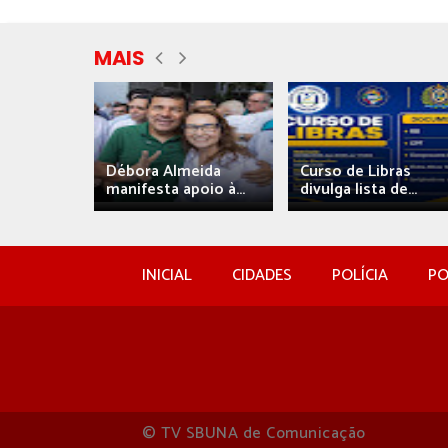
MAIS
eida
Débora Almeida
Curso de Libras
manifesta apoio à...
divulga lista de...
INICIAL
CIDADES
POLÍCIA
PO
© TV SBUNA de Comunicação