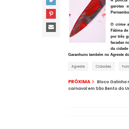
A polícia
garotas 
Pernambu
O crime 
Fátima de
por três g
facadas n
da cidade
Garanhuns também no Agreste do 
Agreste
Cidades
hom
PRÓXIMA
Bloco Galinha 
carnaval em São Bento do U