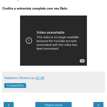
Confira a entrevista completa com seu Belo:
Naldinho Oliveira
às
22:38
Compartilhar
‹
›
Página inicial