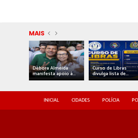
MAIS
eida
Débora Almeida
Curso de Libras
manifesta apoio à...
divulga lista de...
INICIAL
CIDADES
POLÍCIA
PO