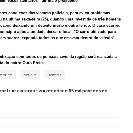
m vasos sanitários", afirma o presidente.
ores condiçoes das viaturas policiais, para evitar problemas
na última sexta-feira (25), quando uma investida de três homens
 acabou deixando um detento morto e outro ferido. O caso ocorreu
nicípio após a unidade deixar o local. "O carro utilizado para
sem xadrez, expondo todos os que estavam dentro do veículo",
lização com todos os policiais civis da região será realizada a
ia do bairro Ouro Preto.
ambuco
polícia
últimas
nstruir cisternas vai atender a 85 mil pessoas no