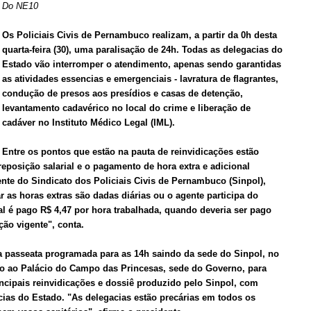
Do NE10
Os Policiais Civis de Pernambuco realizam, a partir da 0h desta
quarta-feira (30), uma paralisação de 24h. Todas as delegacias do
Estado vão interromper o atendimento, apenas sendo garantidas
as atividades essencias e emergenciais - lavratura de flagrantes,
condução de presos aos presídios e casas de detenção,
levantamento cadavérico no local do crime e liberação de
cadáver no Instituto Médico Legal (IML).
Entre os pontos que estão na pauta de reinvidicações estão
eposição salarial e o pagamento de hora extra e adicional
nte do Sindicato dos Policiais Civis de Pernambuco (Sinpol),
 as horas extras são dadas diárias ou o agente participa do
al é pago R$ 4,47 por hora trabalhada, quando deveria ser pago
ção vigente", conta.
 passeata programada para as 14h saindo da sede do Sinpol, no
ão ao Palácio do Campo das Princesas, sede do Governo, para
cipais reinvidicações e dossiê produzido pelo Sinpol, com
cias do Estado. "As delegacias estão precárias em todos os