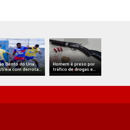
Débora A
ão Bento do Una
Homem é preso por
confirma 
streia com derrota...
tráfico de drogas e...
com