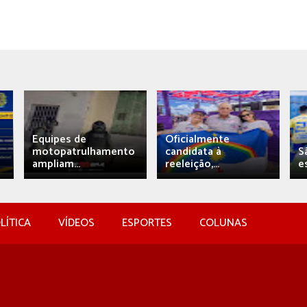
Equipes de
Oficialmente
motopatrulhamento
candidata à
S
ampliam...
reeleição,...
e
LÍTICA
VÍDEOS
ESPORTES
COLUNAS