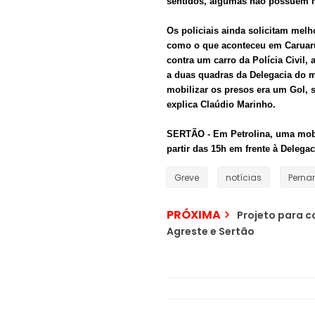
sentidos, algumas não possuem ne
Os policiais ainda solicitam melh
como o que aconteceu em Caruaru 
contra um carro da Polícia Civil,
a duas quadras da Delegacia do mu
mobilizar os presos era um Gol, 
explica Claúdio Marinho.
SERTÃO -
Em Petrolina, uma mobi
partir das 15h em frente à Delegac
Greve
notícias
Pern
PRÓXIMA
Projeto para co
Agreste e Sertão