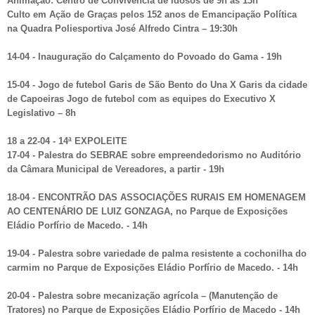
Animação: Centro de Convivência de Idosos de 9h às 13h
Culto em Ação de Graças pelos 152 anos de Emancipação Política
na Quadra Poliesportiva José Alfredo Cintra – 19:30h
14-04 - Inauguração do Calçamento do Povoado do Gama - 19h
15-04 - Jogo de futebol Garis de São Bento do Una X Garis da cidade
de Capoeiras Jogo de futebol com as equipes do Executivo X
Legislativo – 8h
18 a 22-04 - 14ª EXPOLEITE
17-04 - Palestra do SEBRAE sobre empreendedorismo no Auditório
da Câmara Municipal de Vereadores, a partir - 19h
18-04 - ENCONTRÃO DAS ASSOCIAÇÕES RURAIS EM HOMENAGEM
AO CENTENÁRIO DE LUIZ GONZAGA, no Parque de Exposições
Eládio Porfírio de Macedo. - 14h
19-04 - Palestra sobre variedade de palma resistente a cochonilha do
carmim no Parque de Exposições Eládio Porfírio de Macedo. - 14h
20-04 - Palestra sobre mecanização agrícola – (Manutenção de
Tratores) no Parque de Exposições Eládio Porfírio de Macedo - 14h