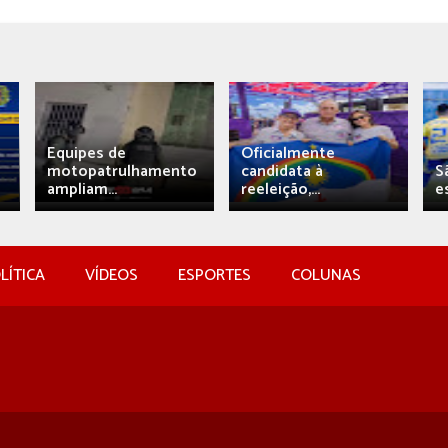
Equipes de
Oficialmente
motopatrulhamento
candidata à
S
ampliam...
reeleição,...
e
LÍTICA
VÍDEOS
ESPORTES
COLUNAS