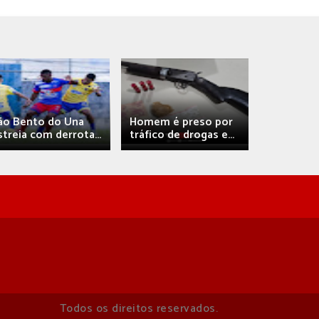
Débora A
ão Bento do Una
Homem é preso por
confirma 
streia com derrota...
tráfico de drogas e...
com
Todos os direitos reservados.