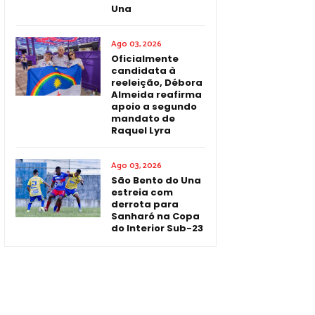
Una
Ago 03, 2026
Oficialmente
candidata à
reeleição, Débora
Almeida reafirma
apoio a segundo
mandato de
Raquel Lyra
Ago 03, 2026
São Bento do Una
estreia com
derrota para
Sanharó na Copa
do Interior Sub-23