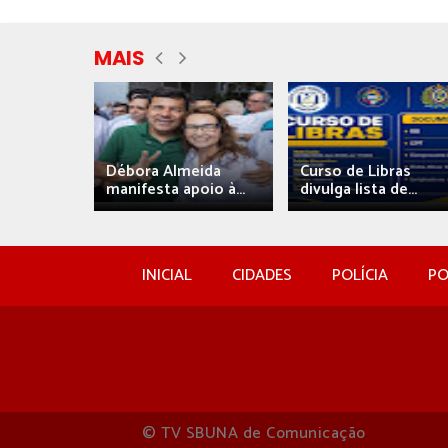
MAIS
eida
Débora Almeida
Curso de Libras
manifesta apoio à...
divulga lista de...
INICIAL
CIDADES
POLÍCIA
PO
© TV SBUNA de Comunicação