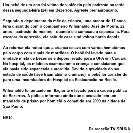
Um bebê de um ano foi vítima de violência pelo padrasto na tarde
dessa segunda-feira (24) em Bezerros, Agreste pernambucano.
Segundo o depoimento da mãe da criança, uma menor de 17 anos,
teria discutido com o companheiro Wilisinaldo José de Moura, 22
anos - padrasto do menino - quando ele começou a espancá-la. Para
escapar da agressão, ela saiu de casa e só voltou horas depois.
Ao retornar ela notou que a criança estava com vários hematomas
pelo corpo com sinais de mordidas. O bebê foi levado para a
unidade mista de Bezerros e depois levado para a UPA em Caruaru.
No hospital, os médicos examinaram a criança e constataram que
ela havia sido espancada e mordida. Devido a gravidade do seu
estado de saúde (teve traumatismo craniano), o bebê foi transferido
para uma incumbadora do Hospital da Restauração no Recife.
Wilisinaldo foi autuado em flagrante e levado para a cadeia pública
de Bezerros. A polícia informou ainda que o acusado tem um
mandado de prisão por homicídio cometido em 2009 na cidade de
São Paulo.
NE10
Da redação TV SBUNA