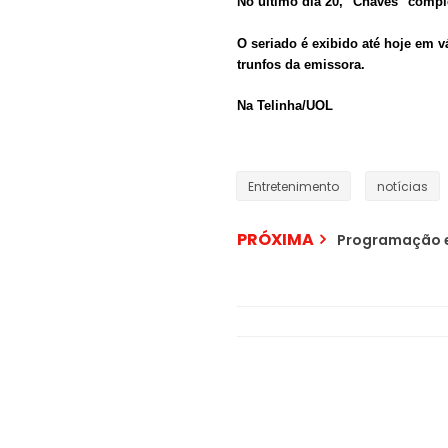
No último dia 20, "Chaves" comple
O seriado é exibido até hoje em v
trunfos da emissora.
Na Telinha/UOL
Entretenimento
notícias
PRÓXIMA
Programação e