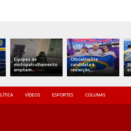
Equipes de
Oficialmente
motopatrulhamento
candidata à
S
ampliam...
reeleição,...
e
LÍTICA
VÍDEOS
ESPORTES
COLUNAS