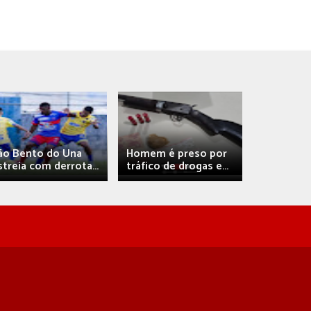
Débora A
ão Bento do Una
Homem é preso por
confirma 
streia com derrota...
tráfico de drogas e...
com