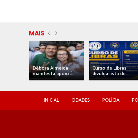
MAIS
eida
Débora Almeida
Curso de Libras
manifesta apoio à...
divulga lista de...
INICIAL
CIDADES
POLÍCIA
PO