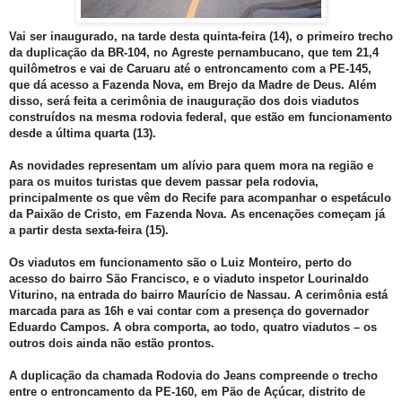
Vai ser inaugurado, na tarde desta quinta-feira (14), o primeiro trecho
da duplicação da BR-104, no Agreste pernambucano, que tem 21,4
quilômetros e vai de Caruaru até o entroncamento com a PE-145,
que dá acesso a Fazenda Nova, em Brejo da Madre de Deus. Além
disso, será feita a cerimônia de inauguração dos dois viadutos
construídos na mesma rodovia federal, que estão em funcionamento
desde a última quarta (13).
As novidades representam um alívio para quem mora na região e
para os muitos turistas que devem passar pela rodovia,
principalmente os que vêm do Recife para acompanhar o espetáculo
da Paixão de Cristo, em Fazenda Nova. As encenações começam já
a partir desta sexta-feira (15).
Os viadutos em funcionamento são o Luiz Monteiro, perto do
acesso do bairro São Francisco, e o viaduto inspetor Lourinaldo
Viturino, na entrada do bairro Maurício de Nassau. A cerimônia está
marcada para as 16h e vai contar com a presença do governador
Eduardo Campos. A obra comporta, ao todo, quatro viadutos – os
outros dois ainda não estão prontos.
A duplicação da chamada Rodovia do Jeans compreende o trecho
entre o entroncamento da PE-160, em Pão de Açúcar, distrito de