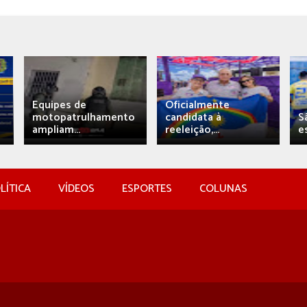
Equipes de
Oficialmente
motopatrulhamento
candidata à
S
ampliam...
reeleição,...
e
LÍTICA
VÍDEOS
ESPORTES
COLUNAS