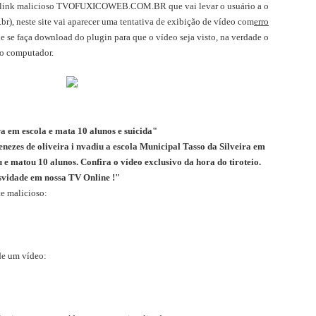
o link malicioso TVOFUXICOWEB.COM.BR que vai levar o usuário a o
r), neste site vai aparecer uma tentativa de exibição de vídeo com
erro
que se faça download do plugin para que o vídeo seja visto, na verdade o
 o computador.
a em escola e mata 10 alunos e suicida"
nezes de oliveira i nvadiu a escola Municipal Tasso da Silveira em
u e matou 10 alunos. Confira o vídeo exclusivo da hora do tiroteio.
svidade em nossa TV Online !"
te malicioso:
 de um vídeo: