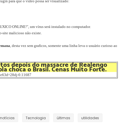
lugin para que o vídeo possa ser visualizado:
ICO ONLINE!", um vírus será instalado no computador.
-site malicioso não existe.
semana
, desta vez sem graficos, somente uma linha leva o usuário curioso ao
tos depois do massacre de Realengo
ne63d=28dj-0.11687
notícias
Tecnologia
últimas
utilidades