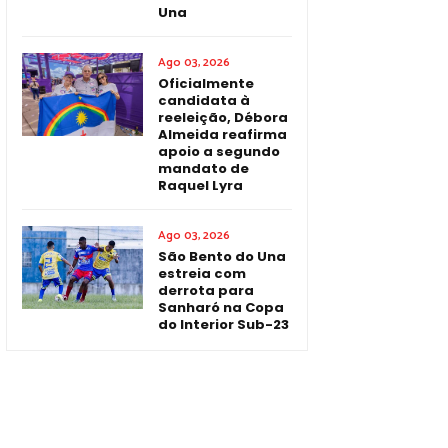
Una
Ago 03, 2026
Oficialmente
candidata à
reeleição, Débora
Almeida reafirma
apoio a segundo
mandato de
Raquel Lyra
Ago 03, 2026
São Bento do Una
estreia com
derrota para
Sanharó na Copa
do Interior Sub-23