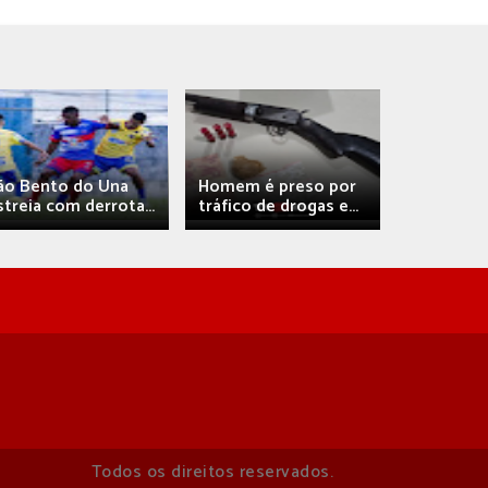
Débora A
ão Bento do Una
Homem é preso por
confirma 
streia com derrota...
tráfico de drogas e...
com
Todos os direitos reservados.