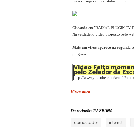
Então é sugerido a instalação de um P
Clicando em "BAIXAR PLUGIN TV FUX
Na verdade, o vídeo proposto pelo web
Mais um vírus aparece na segunda 
programa fatal:
Video Feito momen
http://www.youtube.com/watch?v=c
Vírus core
Da redação TV SBUNA
computador
internet