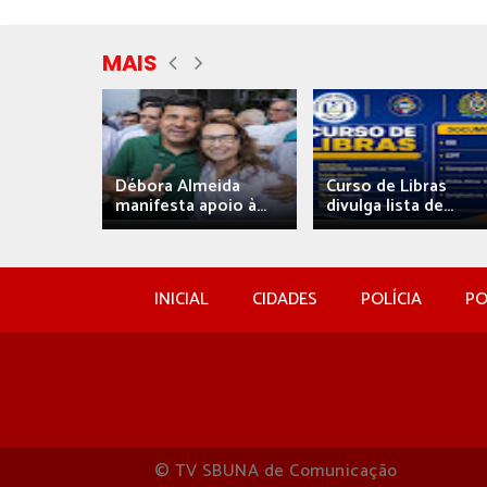
MAIS
eida
Débora Almeida
Curso de Libras
manifesta apoio à...
divulga lista de...
INICIAL
CIDADES
POLÍCIA
PO
© TV SBUNA de Comunicação