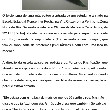
O telefonema de uma mãe evitou a entrada de um estudante armado na
Escola Estadual Monsenhor Rocha, na Vila Cruzeiro, na Penha, na Zona
Norte do Rio. Segundo o delegado William de Medeiros Pena Júnior, da
22ª DP (Penha), ela alertou a direção da escola para impedir a entrada
do filho, na noite de segunda-feira (11). Segundo a mãe, o rapaz, que
tem 24 anos, sofre de problemas psiquiátricos e saiu com uma faca na
mochila.
A direção da escola avisou os policiais da Força de Pacificação, que
abordaram o rapaz na porta do colégio. Aos agentes, o suspeito contou
que ia matar um colega de turma que o humilhava. No entanto, quando
chegou à delegacia, ele não quis mais falar do assunto e não explicou
porque estava armado.
“Ele estava com uma faca de mais ou menos 30 centímetros. Mas não
disse o que ia fazer com ela. A mãe dele disse que também não sabia o
que o filho ia fazer com a faca, mas que temia que ele fizesse uma