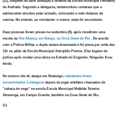
(11), suspeito de fazer ameaças à diretora da Escola municipal Fernando
de Andrade. Segundo a delegacia, testemunhas contaram que o
adolescente simulou estar armado, colocando a mão debaixo da
camisa. No entanto, ao revistarem o menor, nada foi encontrado.
Duas pessoas foram presas na sexta-feira (8), após invadirem uma
escola na
Vila Aliança, em Bangu, na Zona Oeste do Rio
. De acordo
com a Polícia Militar, a dupla estava desarmada e foi presa por volta das
11h no pátio da Escola Municipal Astrojildo Pereira. Eles fugiam da
polícia após roubar uma idosa na Estrada do Engenho. Ninguém ficou
ferido.
No mesmo dia do ataque em Realengo,
estudantes foram
encaminhados à delegacia
depois de jogar artefatos chamados de
"cabeça de nego" na escola Escola Municipal Mafalda Teixeira
Alvarenga, em Campo Grande, também na Zona Oeste do Rio.
G1