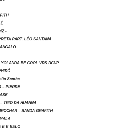
FITH
LÉ
IZ -
 PRETA PART. LÉO SANTANA
 SANGALO
- YOLANDA BE COOL VRS DCUP
PHIRÔ
alta Samba
R – PIERRE
FASE
– TRIO DA HUANNA
RROCHAR – BANDA GRAFITH
 MALA
E E E BELO