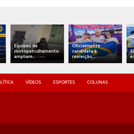
Equipes de
Oficialmente
motopatrulhamento
candidata à
S
ampliam...
reeleição,...
e
LÍTICA
VÍDEOS
ESPORTES
COLUNAS