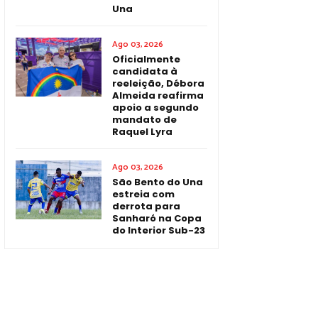
Una
Ago 03, 2026
Oficialmente
candidata à
reeleição, Débora
Almeida reafirma
apoio a segundo
mandato de
Raquel Lyra
Ago 03, 2026
São Bento do Una
estreia com
derrota para
Sanharó na Copa
do Interior Sub-23