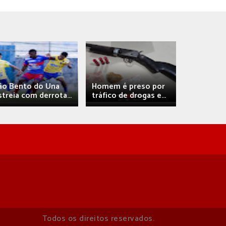
Débora A
ão Bento do Una
Homem é preso por
confirma 
streia com derrota...
tráfico de drogas e...
com
Todos os direitos reservados.