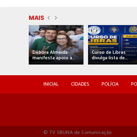
MAIS
eida
Débora Almeida
Curso de Libras
manifesta apoio à...
divulga lista de...
INICIAL
CIDADES
POLÍCIA
PO
© TV SBUNA de Comunicação