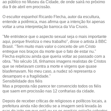
ao público no Museu da Cidade, de onde sairá no próximo
dia 9 de abril em procissão.
O escultor espanhol Ricardo Flecha, autor da escultura,
entende a polêmica, mas afirma que a intenção foi apenas
voltar a uma interpretação barroca da Via Cruxis.
"Me entristece que o aspecto sexual seja o mais importante
aqui, porque frivoliza o meu trabalho", disse o artista à BBC
Brasil. "Tem muito mais valor o conceito de um Cristo
entregue nos braços da morte que o fato de estar nu."
Flecha explicou ainda que queria voltar ao passado com a
obra. "No século 16, tínhamos imagens realistas de Cristos
que se rebelavam contra a morte e virgens que quase
blasfemavam. No meu caso, a nudez só representa o
desamparo e a fragilidade."
Sensibilidade dos fiéis
Mas a proposta não parece ter convencido todos os fiéis
que saem em procissão nas 12 confrarias da cidade.
Depois de receber críticas de religiosos e políticos locais, a
prefeitura ainda não decidiu se a imagem será levada às
ruas do jeito em que está ou se os genitais estarão cobertos