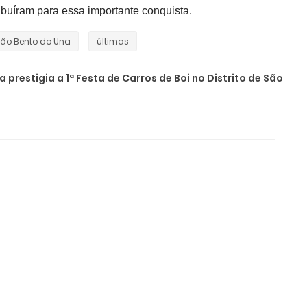
ribuíram para essa importante conquista.
ão Bento do Una
últimas
prestigia a 1ª Festa de Carros de Boi no Distrito de São