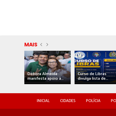
MAIS
eida
Débora Almeida
Curso de Libras
manifesta apoio à...
divulga lista de...
INICIAL
CIDADES
POLÍCIA
PO