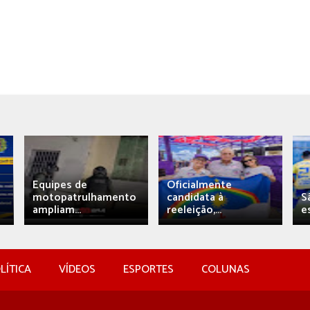
Equipes de
Oficialmente
motopatrulhamento
candidata à
S
ampliam...
reeleição,...
e
LÍTICA
VÍDEOS
ESPORTES
COLUNAS