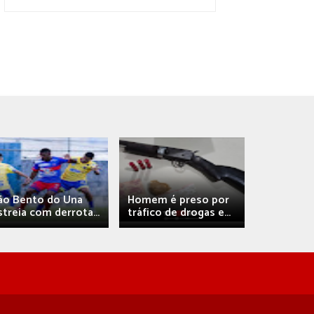
Débora A
ão Bento do Una
Homem é preso por
confirma 
streia com derrota...
tráfico de drogas e...
com