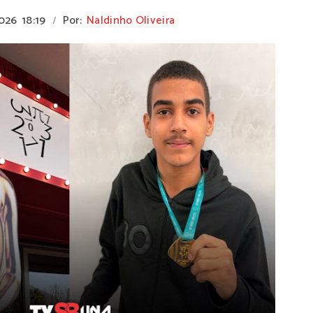
2026
18:19
Por:
Naldinho Oliveira
/