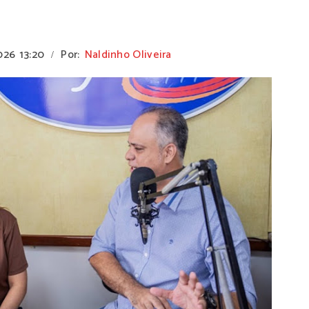
026
13:20
Por:
Naldinho Oliveira
/