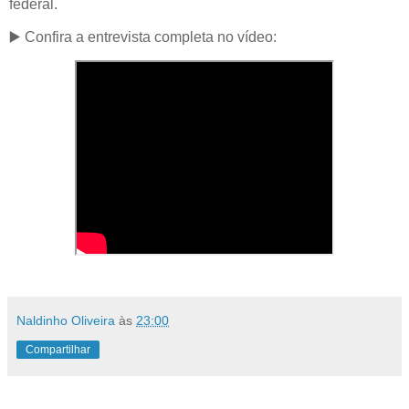
federal.
▶️ Confira a entrevista completa no vídeo:
Naldinho Oliveira
às
23:00
Compartilhar