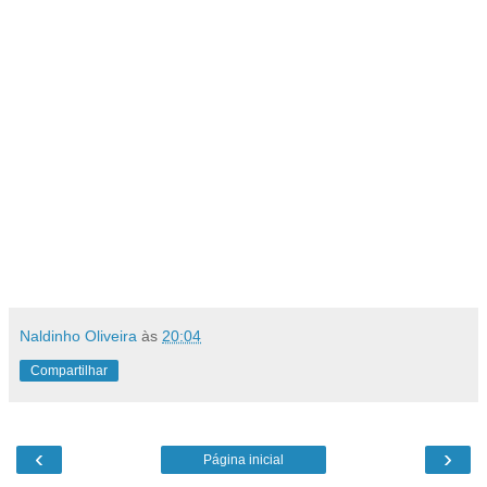
Naldinho Oliveira
às
20:04
Compartilhar
‹
›
Página inicial