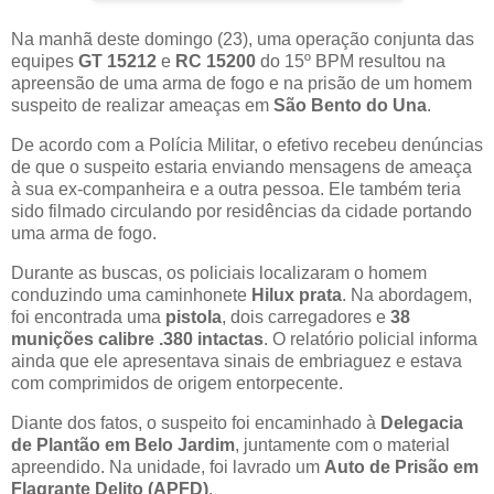
Na manhã deste domingo (23), uma operação conjunta das
equipes
GT 15212
e
RC 15200
do 15º BPM resultou na
apreensão de uma arma de fogo e na prisão de um homem
suspeito de realizar ameaças em
São Bento do Una
.
De acordo com a Polícia Militar, o efetivo recebeu denúncias
de que o suspeito estaria enviando mensagens de ameaça
à sua ex-companheira e a outra pessoa. Ele também teria
sido filmado circulando por residências da cidade portando
uma arma de fogo.
Durante as buscas, os policiais localizaram o homem
conduzindo uma caminhonete
Hilux prata
. Na abordagem,
foi encontrada uma
pistola
, dois carregadores e
38
munições calibre .380 intactas
. O relatório policial informa
ainda que ele apresentava sinais de embriaguez e estava
com comprimidos de origem entorpecente.
Diante dos fatos, o suspeito foi encaminhado à
Delegacia
de Plantão em Belo Jardim
, juntamente com o material
apreendido. Na unidade, foi lavrado um
Auto de Prisão em
Flagrante Delito (APFD)
.