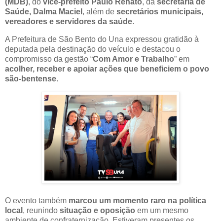
(MDB)
, do
vice-prefeito Paulo Renato
, da
secretária de
Saúde, Dalma Maciel
, além de
secretários municipais,
vereadores e servidores da saúde
.
A Prefeitura de São Bento do Una expressou gratidão à
deputada pela destinação do veículo e destacou o
compromisso da gestão “
Com Amor e Trabalho
” em
acolher, receber e apoiar ações que beneficiem o povo
são-bentense
.
O evento também
marcou um momento raro na política
local
, reunindo
situação e oposição
em um mesmo
ambiente de confraternização. Estiveram presentes os