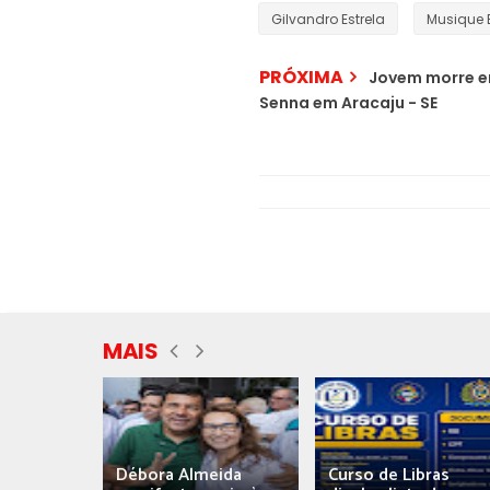
Gilvandro Estrela
Musique 
PRÓXIMA
Jovem morre em
Senna em Aracaju - SE
MAIS
eida
Débora Almeida
Curso de Libras