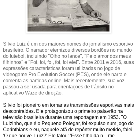
Silvio Luiz é um dos maiores nomes do jornalismo esportivo
brasileiro. O narrador eternizou diversos bordões no mundo
do futebol, incluindo "Olho no lance", "Pelo amor dos meus
filhinhos" e "Foi, foi, foi, foi, foi ele!". Entre 2011 e 2016, suas
expressões características foram utilizadas no jogo de
videogame Pro Evolution Soccer (PES), onde ele narra e
comenta as partidas online. Mais recentemente, sua voz
passou a ser usada para orientações de trânsito no
aplicativo Waze de direção.
Silvio foi pioneiro em tornar as transmissões esportivas mais
descontraídas. Ele protagonizou o primeiro palavrão na
televisão brasileira durante uma reportagem em 1953. "O
Luizinho, que é o Pequeno Polegar, foi expulso num jogo do
Corinthians e eu, naquele afã de repórter muito metido, falei:
'O que houve, Luiz?' Ele falou: 'Esse filho da p... me