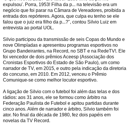
expulsou'. Porra, 1953! Filha da p... na televisão era um
negócio que foi parar na Câmara de Vereadores, proibida a
entrada dos repórteres. Agora, que culpa eu tenho se ele
falou que o juiz era filho da p...?", contou Silvio Luiz em
entrevista ao portal UOL.
Silvio participou da transmissão de seis Copas do Mundo e
nove Olimpíadas e apresentou programas esportivos no
Grupo Bandeirantes, na Record, no SBT e na RedeTV!. Ele
foi vencedor de dois prêmios Aceesp (Associação dos
Cronistas Esportivos do Estado de São Paulo), um como
narrador de TV, em 2015, e outro pela indicação da diretoria
do concurso, em 2010. Em 2012, venceu o Prêmio
Comunique-se como melhor locutor esportivo.
A ligação de Silvio com o futebol foi além das telas e dos
rádios: aos 31 anos, ele se formou como árbitro na
Federação Paulista de Futebol e apitou partidas durante
cinco anos. Além de narrador e árbitro, Silvio também foi
ator. No final da década de 1980, fez dois papéis em
novelas da TV Record.