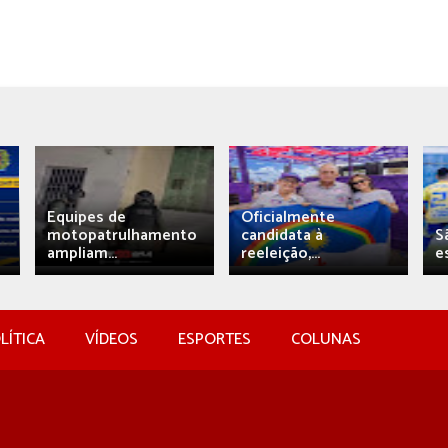
Equipes de
Oficialmente
motopatrulhamento
candidata à
S
ampliam...
reeleição,...
e
LÍTICA
VÍDEOS
ESPORTES
COLUNAS