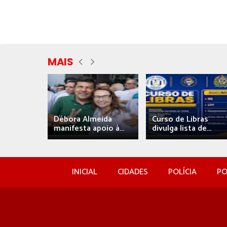
MAIS
eida
Débora Almeida
Curso de Libras
manifesta apoio à...
divulga lista de...
INICIAL
CIDADES
POLÍCIA
PO