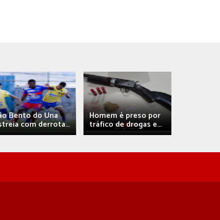
Débora A
ão Bento do Una
Homem é preso por
confirma 
streia com derrota...
tráfico de drogas e...
com