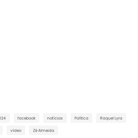
2024
facebook
notícias
Política
Raquel Lyra
vídeo
Zé Almeida