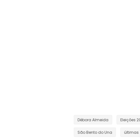
Débora Almeida
Eleições 
São Bento do Una
últimas