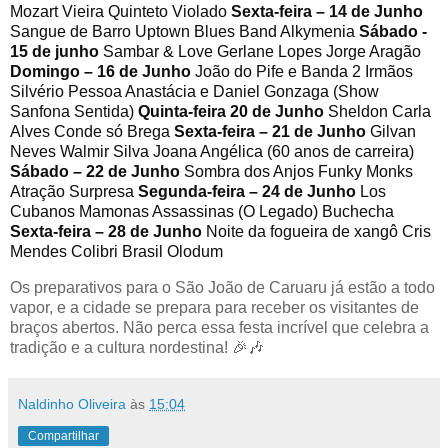
Mozart Vieira Quinteto Violado
Sexta-feira – 14 de Junho
Sangue de Barro Uptown Blues Band Alkymenia
Sábado -
15 de junho
Sambar & Love Gerlane Lopes Jorge Aragão
Domingo – 16 de Junho
João do Pife e Banda 2 Irmãos
Silvério Pessoa Anastácia e Daniel Gonzaga (Show
Sanfona Sentida)
Quinta-feira 20 de Junho
Sheldon Carla
Alves Conde só Brega
Sexta-feira – 21 de Junho
Gilvan
Neves Walmir Silva Joana Angélica (60 anos de carreira)
Sábado – 22 de Junho
Sombra dos Anjos Funky Monks
Atração Surpresa
Segunda-feira – 24 de Junho
Los
Cubanos Mamonas Assassinas (O Legado) Buchecha
Sexta-feira – 28 de Junho
Noite da fogueira de xangô Cris
Mendes Colibri Brasil Olodum
Os preparativos para o São João de Caruaru já estão a todo
vapor, e a cidade se prepara para receber os visitantes de
braços abertos. Não perca essa festa incrível que celebra a
tradição e a cultura nordestina! 🎉🎶
Naldinho Oliveira
às
15:04
Compartilhar