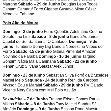
Marrone
Sábado – 29 de Junho
Douglas Leon Todos
Cantam Caruaru/ Forró Gigante Gustavo Mioto César
Menotti e Fabiano
Polo Alto do Moura
Domingo - 2 de junho
Forró Quentão Adelmário Coelho
Geraldinho Lins
Sábado - 8 de junho
Banda Aquários
Capital do Sol Santanna, O Cantador
Domingo - 9 de
junho
Humberto Bonny Big Band a Nordestina Vilões do
Forró
Sábado -15 de junho
Gitana Pimentel Amazan
Novinho da Paraíba
Domingo - 16 de junho
Targino
Gongim Nádia Maia Caninana
Sábado - 22 de junho
Renan Cruz Silvana Salazar Alex Júnior
Domingo - 23 de junho
Sebastian Silva Forró da Brucelose
Maciel Melo
Segunda - 24 de junho
Renilda Cardoso
Alysson Edu e Maraial
Sábado - 29 de junho
PV Calado
Vicente Nery Capim com Mel Polo Azulão
Sexta-feira – 7 de Junho
Trajano Edson Gomes Paulo
Miklos
Sábado – 8 de Junho
Tony Maciel Sandra Sá
Almério
Domingo – 9 de Junho
Erisson Porto Maestro