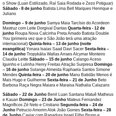
o Show (Luan Estilizado, Raí Saia Rodada e Zezo Potiguar)
Sábado - 8 de junho
Batista Lima Bell Marques Henrique e
Juliano
Domingo – 9 de junho
Samya Maia Tarcísio do Acordeon
Mastruz com Leite Dorgival Dantas
Quarta-feira - 12 de
junho
Roupa Nova Calcinha Preta Amado Batista Double
You (primeira vez que o São João terá uma atração
internacional)
Quinta-feira – 13 de junho (noite
evangélica)
Yonara Isaias Saad Davi Sacer
Sexta-feira –
14 de junho
Tropykália Wallas Arraes Alcymar Monteiro
Claudia Leitte
Sábado – 15 de junho
Calango Aceso
Iguinho e Lulinha Henry Freitas Atração Surpresa
Domingo
– 16 de junho
Solange Almeida Raphaela Santos Simone
Mendes
Quinta-feira – 20 de junho
Manu Batidão Menos é
Mais Hugo e Guilherme
Sexta-feira – 21 de Junho
Beto
Barbosa Raça Negra Maiara e Maraisa Nathalia Calazans
Sábado – 22 de Junho
Benil Luan Santana Matuê Matheus
e Kauan
Domingo – 23 de Junho
Mateus Fernandez
Magníficos Zé Neto e Cristiano
Segunda-feira – 24 de
Junho
Petrucio Amorim Alok João Gomes
Sexta-feira – 28
de Junho
Caviar com Rapadura Israel Filho Bruno e