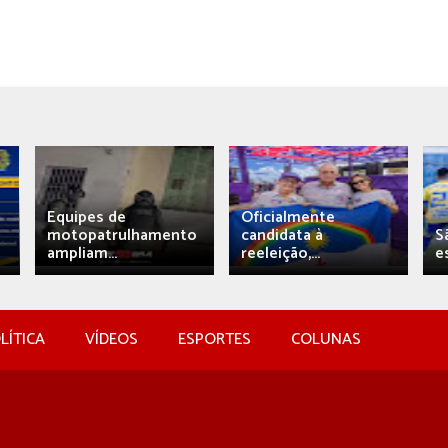
Equipes de
Oficialmente
motopatrulhamento
candidata à
S
ampliam...
reeleição,...
e
LÍTICA
VÍDEOS
ESPORTES
COLUNAS