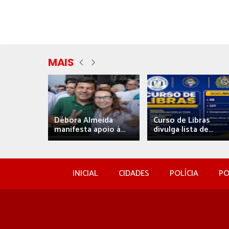
MAIS
eida
Débora Almeida
Curso de Libras
manifesta apoio à...
divulga lista de...
INICIAL
CIDADES
POLÍCIA
PO