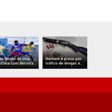
Débora A
ão Bento do Una
Homem é preso por
confirma 
streia com derrota...
tráfico de drogas e...
com