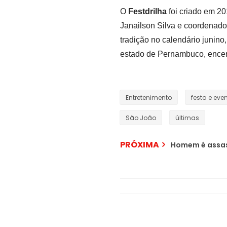
O
Festdrilha
foi criado em 201
Janailson Silva e coordenado
tradição no calendário junin
estado de Pernambuco, encerr
Entretenimento
festa e eve
São João
últimas
PRÓXIMA
Homem é assass