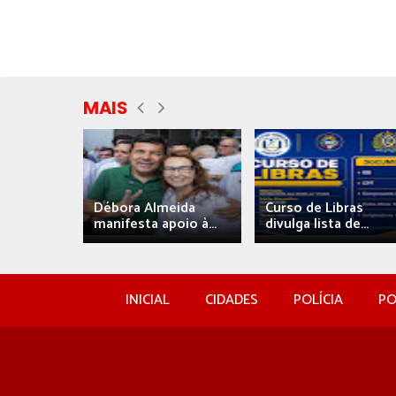
MAIS
eida
Débora Almeida
Curso de Libras
manifesta apoio à...
divulga lista de...
INICIAL
CIDADES
POLÍCIA
PO