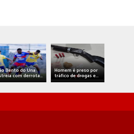
Débora A
ão Bento do Una
Homem é preso por
confirma 
streia com derrota...
tráfico de drogas e...
com