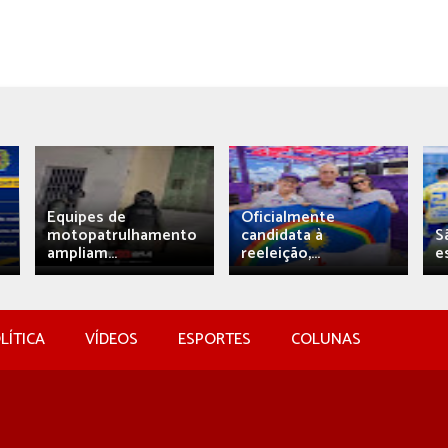
Equipes de
Oficialmente
motopatrulhamento
candidata à
S
ampliam...
reeleição,...
e
LÍTICA
VÍDEOS
ESPORTES
COLUNAS