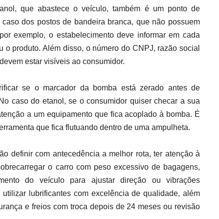
tanol, que abastece o veículo, também é um ponto de
o caso dos postos de bandeira branca, que não possuem
, por exemplo, o estabelecimento deve informar em cada
 o produto. Além disso, o número do CNPJ, razão social
evem estar visíveis ao consumidor.
rificar se o marcador da bomba está zerado antes de
No caso do etanol, se o consumidor quiser checar a sua
r atenção a um equipamento que fica acoplado à bomba. É
rramenta que fica flutuando dentro de uma ampulheta.
ão definir com antecedência a melhor rota, ter atenção à
sobrecarregar o carro com peso excessivo de bagagens,
ento do veículo para ajustar direção ou vibrações
e utilizar lubrificantes com excelência de qualidade, além
urança e freios com troca depois de 24 meses ou revisão