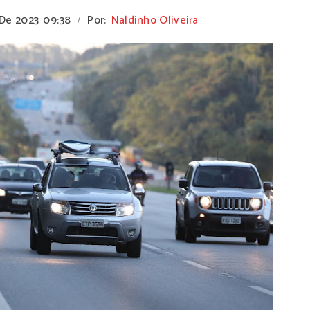
 De 2023
09:38
Por:
Naldinho Oliveira
/