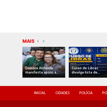
MAIS
eida
Débora Almeida
Curso de Libras
manifesta apoio à...
divulga lista de...
INICIAL
CIDADES
POLÍCIA
PO