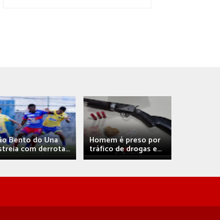
Débora A
ão Bento do Una
Homem é preso por
confirma 
streia com derrota...
tráfico de drogas e...
com