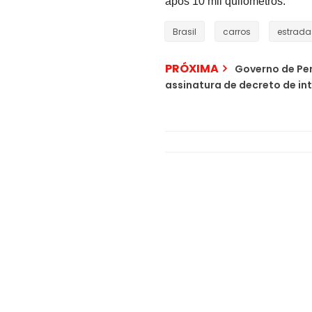
após 10 mil quilômetros.
Brasil
carros
estrada
PRÓXIMA
Governo de Pe
assinatura de decreto de in