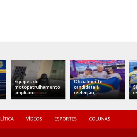
Equipes de
Oficialmente
motopatrulhamento
candidata à
S
ampliam...
reeleição,...
e
LÍTICA
VÍDEOS
ESPORTES
COLUNAS