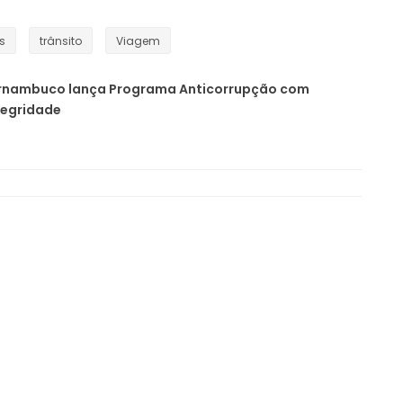
s
trânsito
Viagem
rnambuco lança Programa Anticorrupção com
tegridade