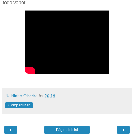
todo vapor.
Naldinho Oliveira
às
20:19
Compartilhar
‹
›
Página inicial