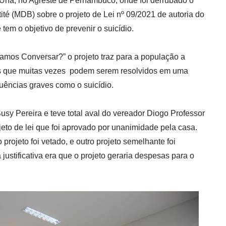
Una, no Agreste de Pernambuco, onde foi derrubado o
tité (MDB) sobre o projeto de Lei nº 09/2021 de autoria do
tem o objetivo de prevenir o suicídio.
mos Conversar?” o projeto traz para a população a
s que muitas vezes podem serem resolvidos em uma
uências graves como o suicídio.
Susy Pereira e teve total aval do vereador Diogo Professor
ojeto de lei que foi aprovado por unanimidade pela casa.
o projeto foi vetado, e outro projeto semelhante foi
justificativa era que o projeto geraria despesas para o