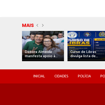
MAIS
eida
Débora Almeida
Curso de Libras
manifesta apoio à...
divulga lista de...
INICIAL
CIDADES
POLÍCIA
PO