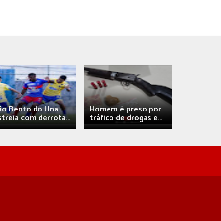
Débora A
ão Bento do Una
Homem é preso por
confirma 
streia com derrota...
tráfico de drogas e...
com