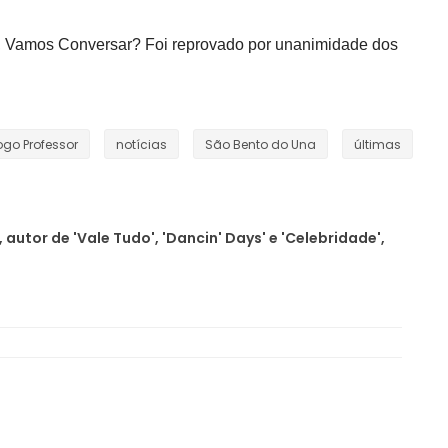
a, Vamos Conversar? Foi reprovado por unanimidade dos
ogo Professor
notícias
São Bento do Una
últimas
 autor de 'Vale Tudo', 'Dancin' Days' e 'Celebridade',