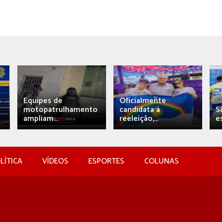
Equipes de
Oficialmente
motopatrulhamento
candidata à
S
ampliam...
reeleição,...
e
LÍTICA
VÍDEOS
ESPORTES
COLUNAS