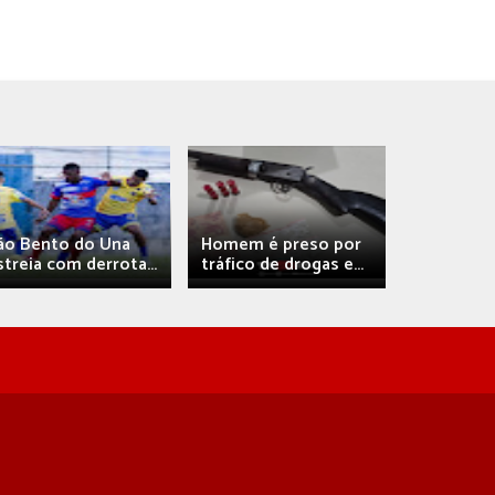
Débora A
ão Bento do Una
Homem é preso por
confirma 
streia com derrota...
tráfico de drogas e...
com