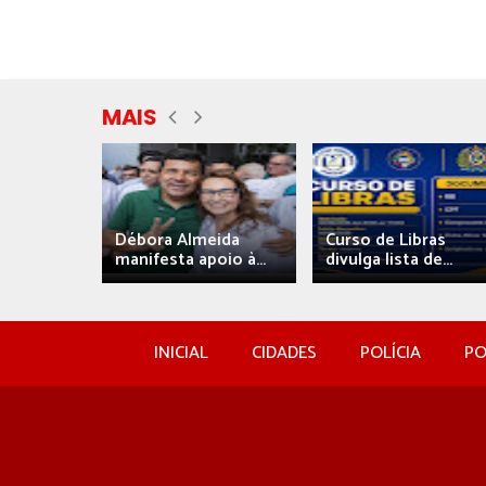
MAIS
eida
Débora Almeida
Curso de Libras
manifesta apoio à...
divulga lista de...
INICIAL
CIDADES
POLÍCIA
PO