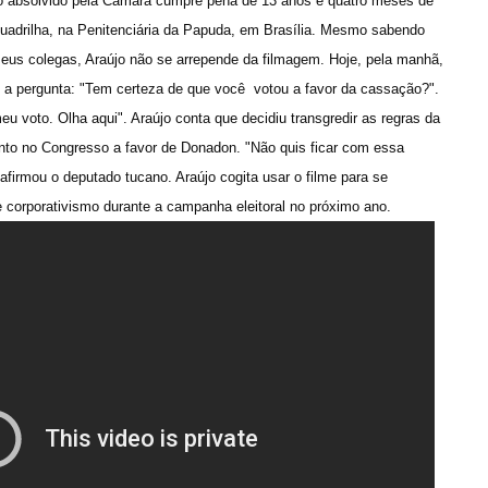
o absolvido pela Câmara cumpre pena de 13 anos e quatro meses de
quadrilha, na Penitenciária da Papuda, em Brasília. Mesmo sabendo
eus colegas, Araújo não se arrepende da filmagem. Hoje, pela manhã,
m a pergunta: "Tem certeza de que você votou a favor da cassação?".
eu voto. Olha aqui". Araújo conta que decidiu transgredir as regras da
o no Congresso a favor de Donadon. "Não quis ficar com essa
afirmou o deputado tucano. Araújo cogita usar o filme para se
 corporativismo durante a campanha eleitoral no próximo ano.