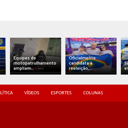
Equipes de
Oficialmente
motopatrulhamento
candidata à
S
ampliam...
reeleição,...
e
LÍTICA
VÍDEOS
ESPORTES
COLUNAS