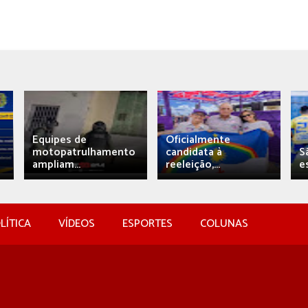
Equipes de
Oficialmente
motopatrulhamento
candidata à
S
ampliam...
reeleição,...
e
LÍTICA
VÍDEOS
ESPORTES
COLUNAS