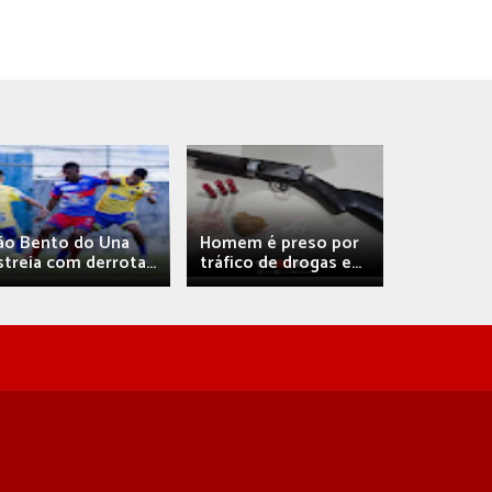
Débora A
ão Bento do Una
Homem é preso por
confirma 
streia com derrota...
tráfico de drogas e...
com