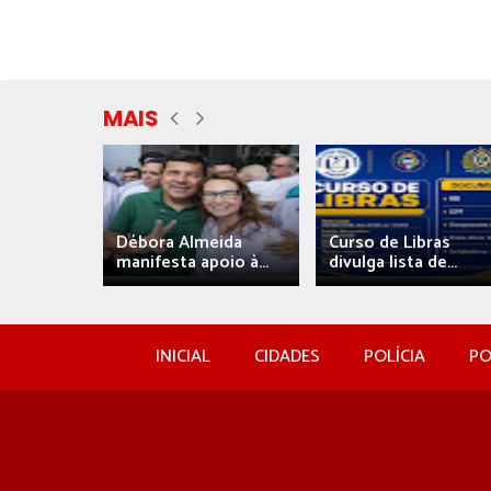
MAIS
eida
Débora Almeida
Curso de Libras
manifesta apoio à...
divulga lista de...
INICIAL
CIDADES
POLÍCIA
PO