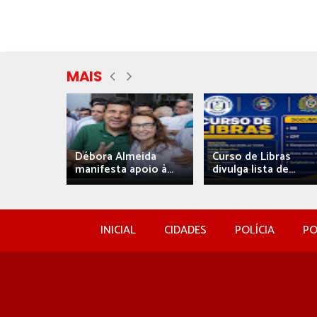
MAIS
eida
Débora Almeida
Curso de Libras
manifesta apoio à...
divulga lista de...
INICIAL
CIDADES
POLÍCIA
PO