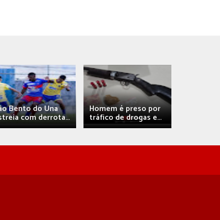
Débora A
ão Bento do Una
Homem é preso por
confirma 
streia com derrota...
tráfico de drogas e...
com