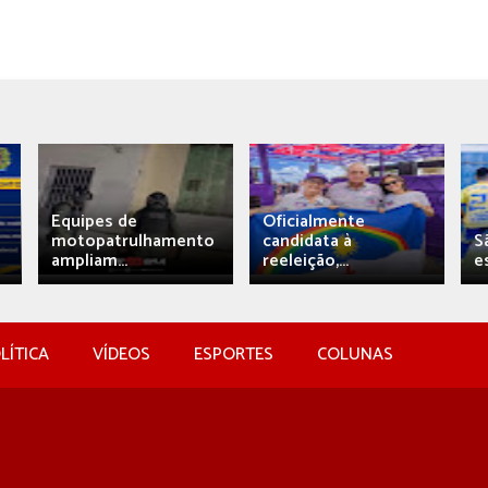
Equipes de
Oficialmente
motopatrulhamento
candidata à
S
ampliam...
reeleição,...
e
LÍTICA
VÍDEOS
ESPORTES
COLUNAS