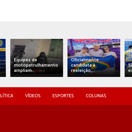
Equipes de
Oficialmente
motopatrulhamento
candidata à
S
ampliam...
reeleição,...
e
LÍTICA
VÍDEOS
ESPORTES
COLUNAS