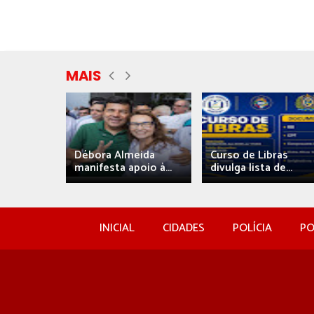
MAIS
eida
Débora Almeida
Curso de Libras
manifesta apoio à...
divulga lista de...
INICIAL
CIDADES
POLÍCIA
PO