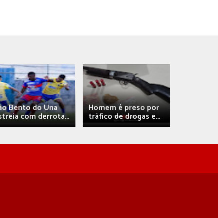
Débora A
ão Bento do Una
Homem é preso por
confirma 
streia com derrota...
tráfico de drogas e...
com