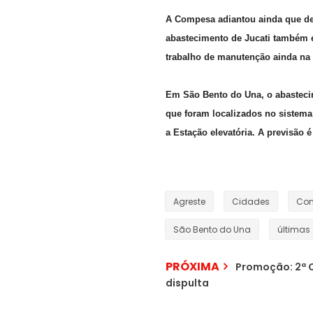
A Compesa adiantou ainda que d
abastecimento de Jucati também e
trabalho de manutenção ainda na 
Em São Bento do Una, o abasteci
que foram localizados no sistema
a Estação elevatória. A previsão 
Agreste
Cidades
Co
São Bento do Una
últimas
PRÓXIMA
Promoção: 2ª C
dispulta