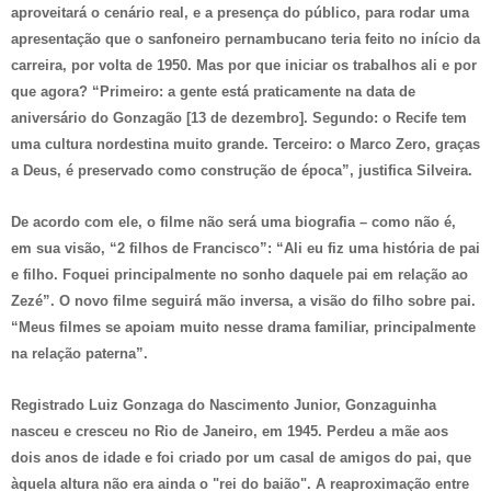
aproveitará o cenário real, e a presença do público, para rodar uma
apresentação que o sanfoneiro pernambucano teria feito no início da
carreira, por volta de 1950. Mas por que iniciar os trabalhos ali e por
que agora? “Primeiro: a gente está praticamente na data de
aniversário do Gonzagão [13 de dezembro]. Segundo: o Recife tem
uma cultura nordestina muito grande. Terceiro: o Marco Zero, graças
a Deus, é preservado como construção de época”, justifica Silveira.
De acordo com ele, o filme não será uma biografia – como não é,
em sua visão, “2 filhos de Francisco”: “Ali eu fiz uma história de pai
e filho. Foquei principalmente no sonho daquele pai em relação ao
Zezé”. O novo filme seguirá mão inversa, a visão do filho sobre pai.
“Meus filmes se apoiam muito nesse drama familiar, principalmente
na relação paterna”.
Registrado Luiz Gonzaga do Nascimento Junior, Gonzaguinha
nasceu e cresceu no Rio de Janeiro, em 1945. Perdeu a mãe aos
dois anos de idade e foi criado por um casal de amigos do pai, que
àquela altura não era ainda o "rei do baião". A reaproximação entre