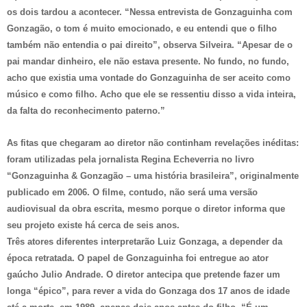
os dois tardou a acontecer. “Nessa entrevista de Gonzaguinha com
Gonzagão, o tom é muito emocionado, e eu entendi que o filho
também não entendia o pai direito”, observa Silveira. “Apesar de o
pai mandar dinheiro, ele não estava presente. No fundo, no fundo,
acho que existia uma vontade do Gonzaguinha de ser aceito como
músico e como filho. Acho que ele se ressentiu disso a vida inteira,
da falta do reconhecimento paterno.”
As fitas que chegaram ao diretor não continham revelações inéditas:
foram utilizadas pela jornalista Regina Echeverria no livro
“Gonzaguinha & Gonzagão – uma história brasileira”, originalmente
publicado em 2006. O filme, contudo, não será uma versão
audiovisual da obra escrita, mesmo porque o diretor informa que
seu projeto existe há cerca de seis anos.
Três atores diferentes interpretarão Luiz Gonzaga, a depender da
época retratada. O papel de Gonzaguinha foi entregue ao ator
gaúcho Julio Andrade. O diretor antecipa que pretende fazer um
longa “épico”, para rever a vida do Gonzaga dos 17 anos de idade