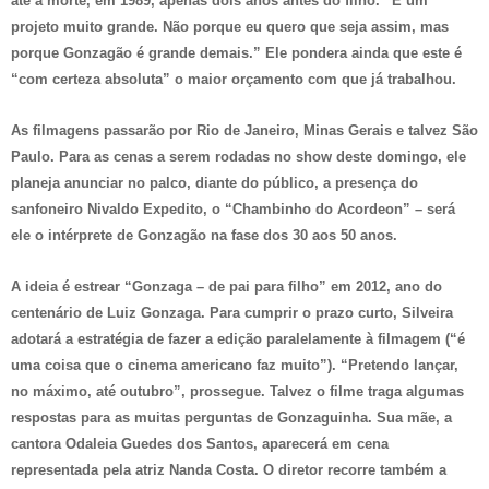
até a morte, em 1989, apenas dois anos antes do filho. “É um
projeto muito grande. Não porque eu quero que seja assim, mas
porque Gonzagão é grande demais.” Ele pondera ainda que este é
“com certeza absoluta” o maior orçamento com que já trabalhou.
As filmagens passarão por Rio de Janeiro, Minas Gerais e talvez São
Paulo. Para as cenas a serem rodadas no show deste domingo, ele
planeja anunciar no palco, diante do público, a presença do
sanfoneiro Nivaldo Expedito, o “Chambinho do Acordeon” – será
ele o intérprete de Gonzagão na fase dos 30 aos 50 anos.
A ideia é estrear “Gonzaga – de pai para filho” em 2012, ano do
centenário de Luiz Gonzaga. Para cumprir o prazo curto, Silveira
adotará a estratégia de fazer a edição paralelamente à filmagem (“é
uma coisa que o cinema americano faz muito”). “Pretendo lançar,
no máximo, até outubro”, prossegue. Talvez o filme traga algumas
respostas para as muitas perguntas de Gonzaguinha. Sua mãe, a
cantora Odaleia Guedes dos Santos, aparecerá em cena
representada pela atriz Nanda Costa. O diretor recorre também a