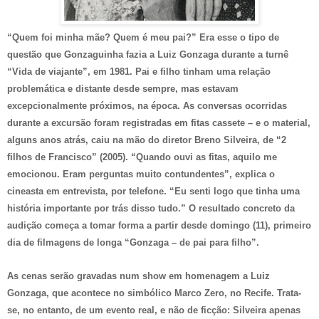
“Quem foi minha mãe? Quem é meu pai?” Era esse o tipo de
questão que Gonzaguinha fazia a Luiz Gonzaga durante a turnê
“Vida de viajante”, em 1981. Pai e filho tinham uma relação
problemática e distante desde sempre, mas estavam
excepcionalmente próximos, na época. As conversas ocorridas
durante a excursão foram registradas em fitas cassete – e o material,
alguns anos atrás, caiu na mão do diretor Breno Silveira, de “2
filhos de Francisco” (2005). “Quando ouvi as fitas, aquilo me
emocionou. Eram perguntas muito contundentes”, explica o
cineasta em entrevista, por telefone. “Eu senti logo que tinha uma
história importante por trás disso tudo.” O resultado concreto da
audição começa a tomar forma a partir desde domingo (11), primeiro
dia de filmagens de longa “Gonzaga – de pai para filho”.
As cenas serão gravadas num show em homenagem a Luiz
Gonzaga, que acontece no simbólico Marco Zero, no Recife. Trata-
se, no entanto, de um evento real, e não de ficção: Silveira apenas