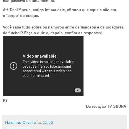
não passava de uma mentira.
Até Dani Sperle, amiga íntima dele, afirmou que aquele não era
o
“
corpo
”
do craque.
Você sabe tudo sobre os namoros entre os famosos e os jogadores
de futebol? Faça o quiz e, depois, confira
as respostas
!
R7
Da redação TV SBUNA
Naldinho Oliveira
às
11:36