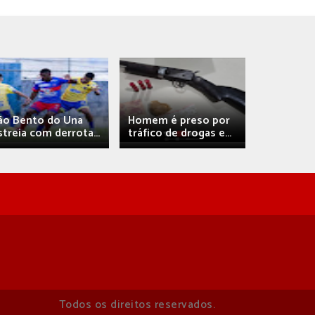
Débora A
ão Bento do Una
Homem é preso por
confirma 
streia com derrota...
tráfico de drogas e...
com
Todos os direitos reservados.