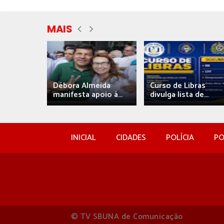
MAIS
eida
Débora Almeida
Curso de Libras
manifesta apoio à...
divulga lista de...
INICIAL
CIDADES
POLÍCIA
PO
© TV SBUNA de Comunicação