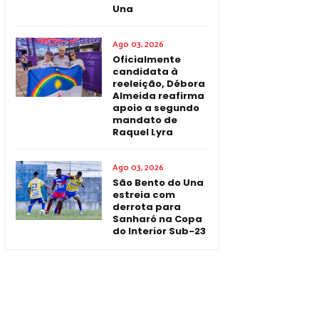
Una
Ago 03, 2026
Oficialmente
candidata à
reeleição, Débora
Almeida reafirma
apoio a segundo
mandato de
Raquel Lyra
Ago 03, 2026
São Bento do Una
estreia com
derrota para
Sanharó na Copa
do Interior Sub-23