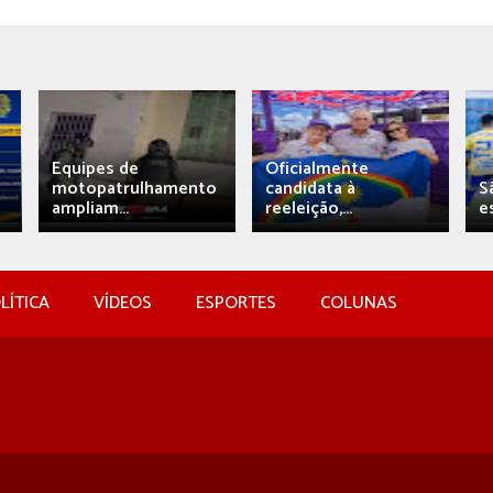
Equipes de
Oficialmente
motopatrulhamento
candidata à
S
ampliam...
reeleição,...
e
LÍTICA
VÍDEOS
ESPORTES
COLUNAS