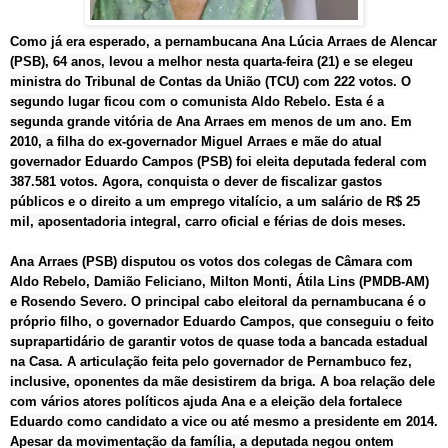
Como já era esperado, a pernambucana Ana Lúcia Arraes de Alencar
(PSB), 64 anos, levou a melhor nesta quarta-feira (21) e se elegeu
ministra do Tribunal de Contas da União (TCU) com 222 votos. O
segundo lugar ficou com o comunista Aldo Rebelo. Esta é a
segunda grande vitória de Ana Arraes em menos de um ano. Em
2010, a filha do ex-governador Miguel Arraes e mãe do atual
governador Eduardo Campos (PSB) foi eleita deputada federal com
387.581 votos. Agora, conquista o dever de fiscalizar gastos
públicos e o direito a um emprego vitalício, a um salário de R$ 25
mil, aposentadoria integral, carro oficial e férias de dois meses.
Ana Arraes (PSB) disputou os votos dos colegas de Câmara com
Aldo Rebelo, Damião Feliciano, Milton Monti, Átila Lins (PMDB-AM)
e Rosendo Severo. O principal cabo eleitoral da pernambucana é o
próprio filho, o governador Eduardo Campos, que conseguiu o feito
suprapartidário de garantir votos de quase toda a bancada estadual
na Casa. A articulação feita pelo governador de Pernambuco fez,
inclusive, oponentes da mãe desistirem da briga. A boa relação dele
com vários atores políticos ajuda Ana e a eleição dela fortalece
Eduardo como candidato a vice ou até mesmo a presidente em 2014.
Apesar da movimentação da família, a deputada negou ontem