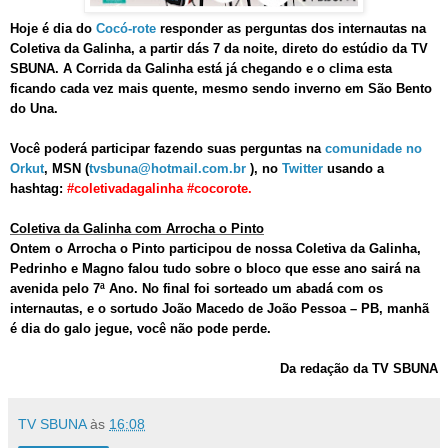
Hoje é dia do
Cocó-rote
responder as perguntas dos internautas na
Coletiva da Galinha, a partir dás 7 da noite, direto do estúdio da TV
SBUNA. A Corrida da Galinha está já chegando e o clima esta
ficando cada vez mais quente, mesmo sendo inverno em São Bento
do Una.
Você poderá participar fazendo suas perguntas na
comunidade no
Orkut
, MSN (
tvsbuna@hotmail.com.br
), no
Twitter
usando a
hashtag:
#coletivadagalinha #cocorote.
Coletiva da Galinha com Arrocha o Pinto
Ontem o Arrocha o Pinto participou de nossa Coletiva da Galinha,
Pedrinho e Magno falou tudo sobre o bloco que esse ano sairá na
avenida pelo 7ª Ano. No final foi sorteado um abadá com os
internautas, e o sortudo João Macedo de João Pessoa – PB, manhã
é dia do galo jegue, você não pode perde.
Da redação da TV SBUNA
TV SBUNA
às
16:08