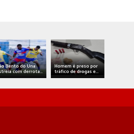
Débora A
ão Bento do Una
Homem é preso por
confirma 
streia com derrota...
tráfico de drogas e...
com