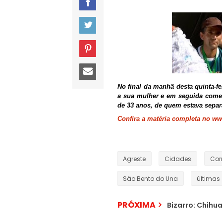
No final da manhã desta quinta-fe
a sua mulher e em seguida comet
de 33 anos, de quem estava sepa
Confira a matéria completa no w
Agreste
Cidades
Cor
São Bento do Una
últimas
PRÓXIMA
Bizarro: Chihu