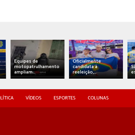
Equipes de
Oficialmente
motopatrulhamento
candidata à
S
ampliam...
reeleição,...
e
LÍTICA
VÍDEOS
ESPORTES
COLUNAS