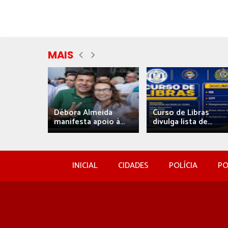
MAIS
eida
Débora Almeida
Curso de Libras
manifesta apoio à...
divulga lista de...
INICIAL
CIDADES
POLÍCIA
PO