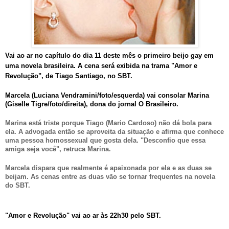
Vai ao ar no capítulo do dia 11 deste mês o primeiro beijo gay em
uma novela brasileira. A cena será exibida na trama "Amor e
Revolução", de Tiago Santiago, no SBT.
Marcela (Luciana Vendramini/foto/esquerda) vai consolar Marina
(Giselle Tigre/foto/direita), dona do jornal O Brasileiro.
Marina está triste porque Tiago (Mario Cardoso) não dá bola para
ela. A advogada então se aproveita da situação e afirma que conhece
uma pessoa homossexual que gosta dela. "Desconfio que essa
amiga seja você", retruca Marina.
Marcela dispara que realmente é apaixonada por ela e as duas se
beijam. As cenas entre as duas vão se tornar frequentes na novela
do SBT.
"Amor e Revolução" vai ao ar às 22h30 pelo SBT.