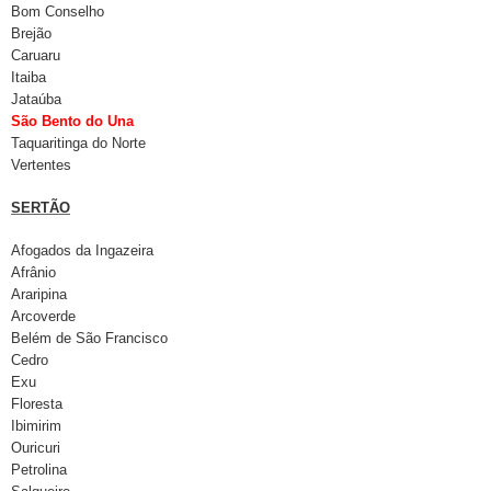
Bom Conselho
Brejão
Caruaru
Itaiba
Jataúba
São Bento do Una
Taquaritinga do Norte
Vertentes
SERTÃO
Afogados da Ingazeira
Afrânio
Araripina
Arcoverde
Belém de São Francisco
Cedro
Exu
Floresta
Ibimirim
Ouricuri
Petrolina