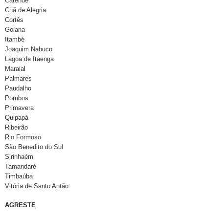
Catende
Chã de Alegria
Cortês
Goiana
Itambé
Joaquim Nabuco
Lagoa de Itaenga
Maraial
Palmares
Paudalho
Pombos
Primavera
Quipapá
Ribeirão
Rio Formoso
São Benedito do Sul
Sirinhaém
Tamandaré
Timbaúba
Vitória de Santo Antão
AGRESTE