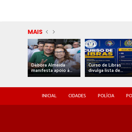
MAIS
eida
Débora Almeida
Curso de Libras
manifesta apoio à...
divulga lista de...
INICIAL
CIDADES
POLÍCIA
PO