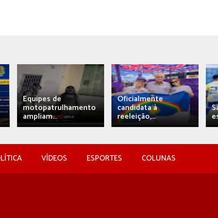
Equipes de
Oficialmente
motopatrulhamento
candidata à
S
ampliam...
reeleição,...
e
LÍTICA
VÍDEOS
ESPORTES
COLUNAS