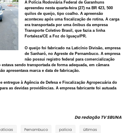
A Polícia Rodoviária Federal de Garanhuns
apreendeu nesta quarta-feira (27) na BR 423, 500
quilos de queijo, tipo coalho. A apreensão
aconteceu após uma fiscalização de rotina. A carga
era transportada por uma ônibus da empresa
Transporte Coletivo Brasil, que fazia a linha
Fortaleza/CE a Foz do Iguaçu/PR.
O queijo foi fabricado na Laticínio Divisão, empresa
de Sanharó, no Agreste de Pernambuco. A empresa
não possui registro federal para comercialização
o estava sendo transportada de forma adequada, em câmara
 não apresentava marca e data de fabricação.
 e entregue à Agência de Defesa e Fiscalização Agropecuária do
ara as devidas providências. A empresa fabricante foi autuada
Da redação TV SBUNA
otícias
Pernambuco
polícia
últimas