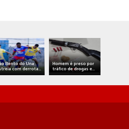
Débora A
ão Bento do Una
Homem é preso por
confirma 
streia com derrota...
tráfico de drogas e...
com