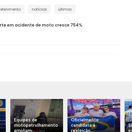
retenimento
notícias
últimas
orte em acidente de moto cresce 754%
Equipes de
Oficialmente
motopatrulhamento
candidata à
S
ampliam...
reeleição,...
e