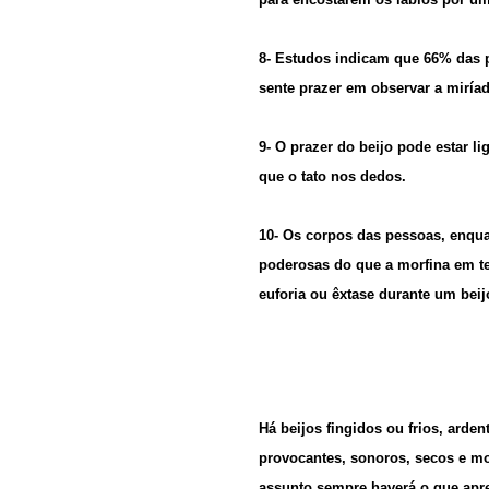
8- Estudos indicam que 66% das 
sente prazer em observar a miríad
9- O prazer do beijo pode estar li
que o tato nos dedos.
10- Os corpos das pessoas, enqua
poderosas do que a morfina em te
euforia ou êxtase durante um beij
Há beijos fingidos ou frios, arde
provocantes, sonoros, secos e mo
assunto sempre haverá o que apr