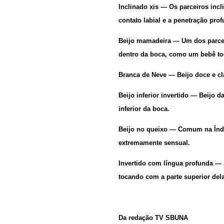
Inclinado xis
— Os parceiros incl
contato labial e a penetração prof
Beijo mamadeira
— Um dos parcei
dentro da boca, como um bebê t
Branca de Neve
— Beijo doce e c
Beijo inferior invertido
— Beijo da
inferior da boca.
Beijo no queixo
— Comum na Índi
extremamente sensual.
Invertido com língua profunda
— 
tocando com a parte superior del
Da redação TV SBUNA