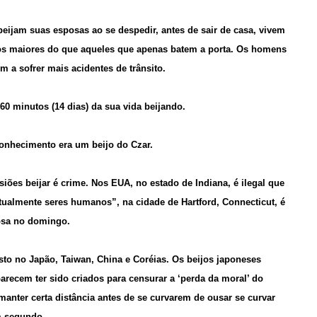
eijam suas esposas ao se despedir, antes de sair de casa, vivem
os maiores do que aqueles que apenas batem a porta. Os homens
 a sofrer mais acidentes de trânsito.
 minutos (14 dias) da sua vida beijando.
conhecimento era um beijo do Czar.
siões beijar é crime. Nos EUA, no estado de Indiana, é ilegal que
ualmente seres humanos”, na cidade de Hartford, Connecticut, é
posa no domingo.
sto no Japão, Taiwan, China e Coréias. Os beijos japoneses
parecem ter sido criados para censurar a ‘perda da moral’ do
anter certa distância antes de se curvarem de ousar se curvar
m segundo.