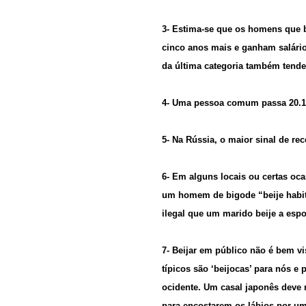
3- Estima-se que os homens que b
cinco anos mais e ganham salári
da última categoria também tendem
4- Uma pessoa comum passa 20.160
5- Na Rússia, o maior sinal de re
6- Em alguns locais ou certas oca
um homem de bigode “beije habit
ilegal que um marido beije a es
7- Beijar em público não é bem vi
típicos são ‘beijocas’ para nós e 
ocidente. Um casal japonês deve m
para encostarem os lábios por u