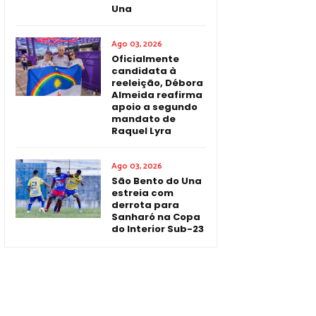
Una
Ago 03, 2026
Oficialmente
candidata à
reeleição, Débora
Almeida reafirma
apoio a segundo
mandato de
Raquel Lyra
Ago 03, 2026
São Bento do Una
estreia com
derrota para
Sanharó na Copa
do Interior Sub-23