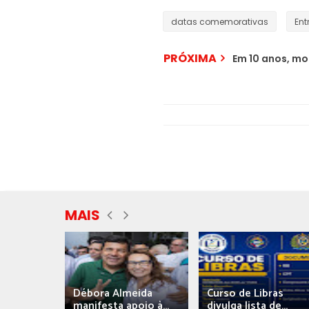
datas comemorativas
Ent
PRÓXIMA
Em 10 anos, m
MAIS
eida
Débora Almeida
Curso de Libras
manifesta apoio à...
divulga lista de...